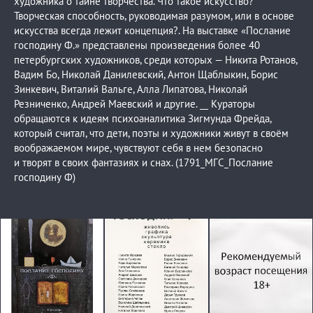
художника о тайне творчества. Что такое искусство?
Творческая способность, руководимая разумом, или в основе
искусства всегда лежит концепция?. На выставке «Послание
господину Ф.» представлены произведения более 40
петербургских художников, среди которых — Никита Ротанов,
Вадим Бо, Николай Данилевский, Антон Щаблыкин, Борис
Зинкевич, Виталий Вальге, Алла Липатова, Николай
Резниченко, Андрей Маевский и другие. __ Кураторы
обращаются к идеям психоаналитика Зигмунда Фрейда,
который считал, что дети, поэты и художники живут в своём
воображаемом мире, чувствуют себя в нем безопасно
и творят в своих фантазиях и снах. (1791_МГС_Послание
господину Ф)