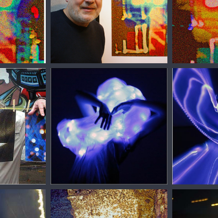
Сергей Зизюлин
Сергей Зизю
Сергей Зизюлин
Сергей Зизю