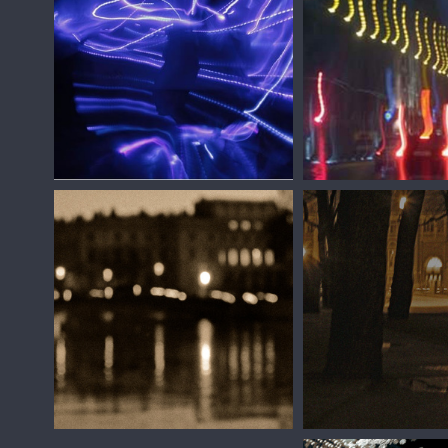
Сергей Зизюлин
Сергей Зизюлин