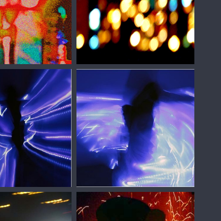
лин. Архимандрит
Сергей Зизюлин
лин
Сергей Зизюлин