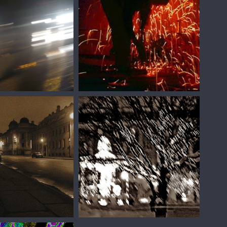
лин
Сергей Зизюлин