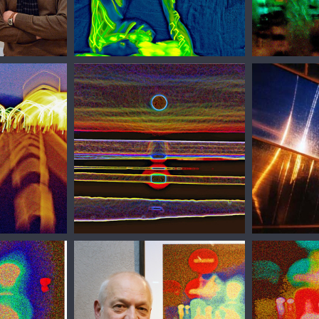
Сергей Зизюлин. Ангел
Сергей Зизю
Сергей Зизюлин
Сергей Зизю