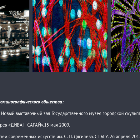
Сергей Зизюлин
Сергей Зизю
Сергей Зизюлин. Жар чужих звезд.
Сергей Зизю
цв.фото
цв.фото
Люминографического общества:
вый выставочный зал Государственного музея городской скульпту
рея «ДИВАН-САРАЙ».15 мая 2009.
 современных искусств им. С. П. Дягилева. СПБГУ. 26 апреля 201