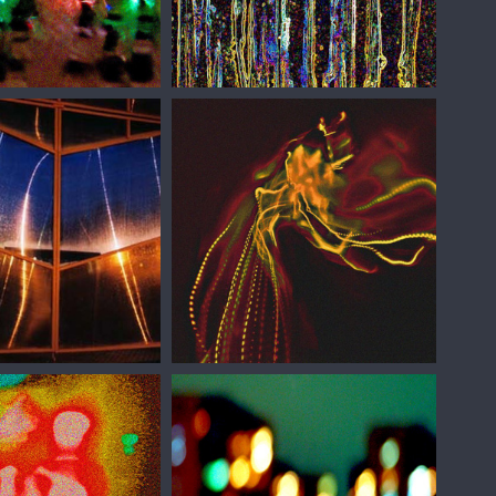
лин
Сергей Зизюлин
лин
Сергей Зизюлин