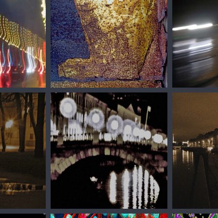
Сергей Зизюлин
Сергей Зизю