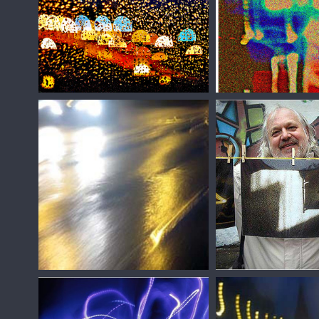
Сергей Зизюлин
Сергей Зизюлин
Сергей Зизюлин
Сергей Зизюлин