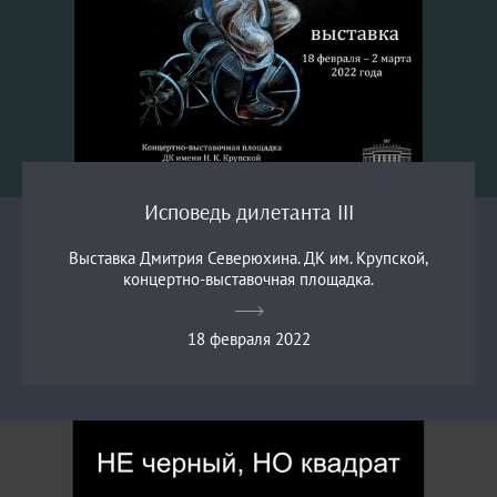
Исповедь дилетанта III
Выставка Дмитрия Северюхина. ДК им. Крупской,
концертно-выставочная площадка.
18 февраля 2022