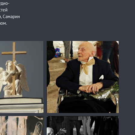
удио-
стей
, Самарин
вом.