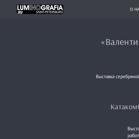
О Н
«Валенти
Выставка серебряной
Катакомб
Выста
работ