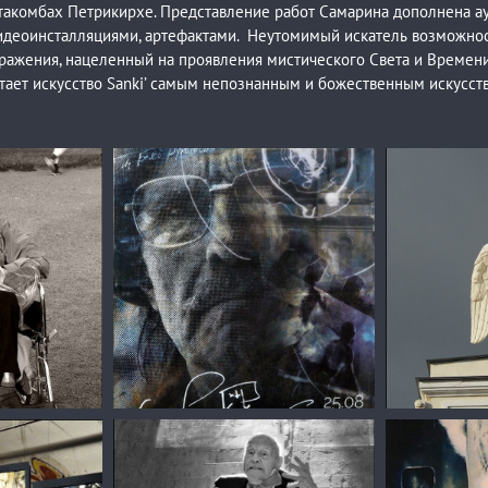
такомбах Петрикирхе. Представление работ Самарина дополнена а
идеоинсталляциями, артефактами. Неутомимый искатель возможно
ражения, нацеленный на проявления мистического Света и Времени
тает искусство Sanki’ самым непознанным и божественным искусст