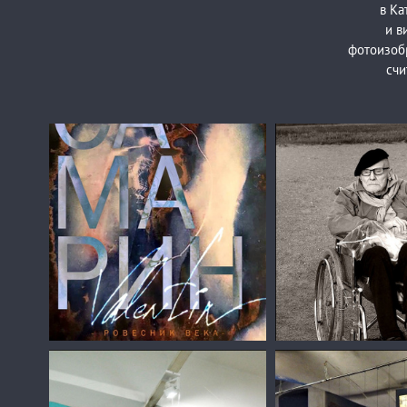
в Ка
и в
фотоизоб
счи