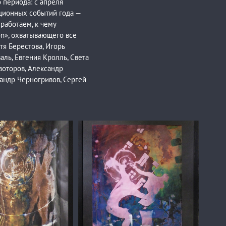
 периода: с апреля
иционных событий года —
работаем, к чему
on», охватывающего все
тя Берестова, Игорь
валь, Евгения Кролль, Света
воторов, Александр
андр Черногривов, Сергей