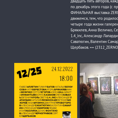
двадцать пять авторов, ка
по декабрь этого года (с 
ФИНАЛЬНАЯ выставка ZERNO
движемся, тем, что родило
четыре года жизни галереи 
Брякилев, Анна Величко, Се
1.4_inc, Александр Лапард
Саватюгин, Валентин Самар
Щербаков. == (2312_ZERNO