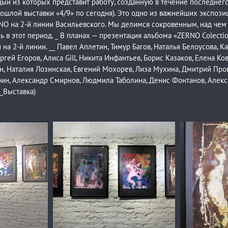
ждый из которых представит работу, созданную в течение последнего
прошлой выставки «4/9» по сегодня). Это одно из важнейших экспоз
 на 2-й линии Васильевского. Мы делимся сокровенным, над чем 
сь в этот период. _ В планах — презентация альбома «ZERNO Colecti
на 2-й линии. __ Павел Аплетин, Тимур Багов, Наталья Белоусова, Ка
ргей Егоров, Алиса Gill, Никита Инфантьев, Борис Казаков, Елена Ко
ин, Наталия Лозинская, Евгений Мохорев, Лиза Мухина, Дмитрий Про
ин, Александр Смирнов, Людмила Таболина, Денис Фонтанов, Алекс
_Выставка)