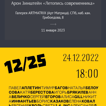
Арон Зинштейн «Летопись современника»
Галерея ARTMATRIX (Арт Матрица). СПб, наб. кан.
Грибоедова, 8
11 января 2023